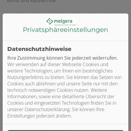
Klima- und Kältetechnik.
Experten
Fair
Kreative
Alles
Sorgfalt
Hoh
Privatsphäre­einstellungen
für
kalkulierter
Ideen
in
und
Term
Ihr
Festpreis
nach
einer
Sauberkeit
Wenn
Projekt
Maß
Hand
wir
Datenschutzhinweise
In
Sie
Gemeinsam
Ob
Wer
mit
unserem
erhalten
mit
Maurer,
will
Ihre Zustimmung können Sie jederzeit widerrufen.
Ihnen
Team
von
Ihnen
Sanitär,
schon
Wir verwenden auf dieser Webseite Cookies und
Termi
arbeiten
uns
erarbeiten
Trockenbauer
Staub
weitere Technologien, um Ihnen ein bestmögliches
verein
ausschließlich
bei
wir
oder
und
Nutzungserlebnis zu bieten. Sie können das Setzen von
könne
gut
Vertragsabschluss
die
Fliesenleger
Schmutz
Cookies auch ablehnen und unsere Seite nur mit den
Sie
ausgebildete
eine
individuelle
–
in
technisch notwendigen Cookies nutzen. Weitere
sich
Profis
verbindliche
Planung
bei
den
Informationen, sowie eine detaillierte Übersicht der
darauf
für
Kostenaufstellung
für
komplexen
eigenen
Hilfe
Funktionalität
Lohnende
Für
Cookies und eingesetzten Technologien finden Sie in
verlass
die
ohne
Ihre
Projekten
vier
unserer Datenschutzerklärung. Sie können Ihre
bei
und
Qualität
Sie
dass
jeweiligen
Überraschungen.
Immobilie.
übernehmen
Wänden?
Einstellungen jederzeit ändern.
der
Design
vor
Wir
wir
Aufgabengebiete
Darin
Wir
wir
Unsere
Auswahl
Ort
setzen
Ob
Egal
Wenn
zu
–
sind
bringen
gerne
Profis