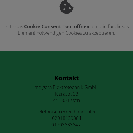
Bitte das
Cookie-Consent-Tool öffnen
, um die für dieses
Element notwendigen Cookies zu akzeptieren.
Footer - Kontaktdaten und Öffnungszei
Kontakt
melgera Elektrotechnik GmbH
Klarastr. 33
45130 Essen
Telefonisch erreichbar unter:
02018139384
01703833847