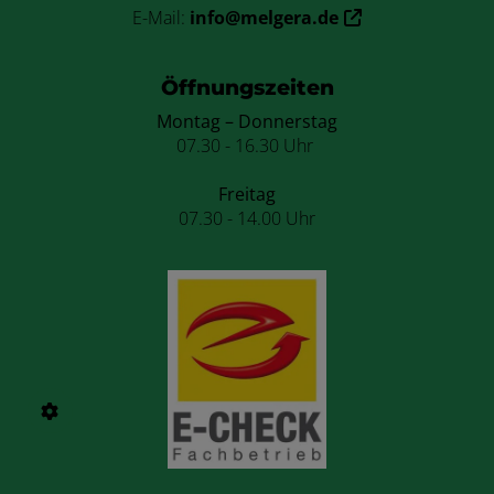
E-Mail:
info@melgera.de
Öffnungszeiten
Montag – Donnerstag
07.30 - 16.30 Uhr
Freitag
07.30 - 14.00 Uhr