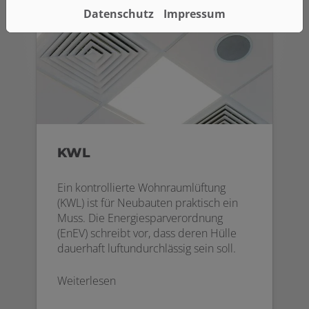
Datenschutz
Impressum
KWL
Ein kontrollierte Wohnraumlüftung
(KWL) ist für Neubauten praktisch ein
Muss. Die Energiesparverordnung
(EnEV) schreibt vor, dass deren Hülle
dauerhaft luftundurchlässig sein soll.
Weiterlesen