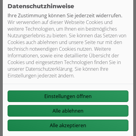
Datenschutzhinweise
Ihre Zustimmung können Sie jederzeit widerrufen.
Wir verwenden auf dieser Webseite Cookies und
weitere Technologien, um Ihnen ein bestmögliches
Lüftungsanlagen
Nutzungserlebnis zu bieten. Sie können das Setzen von
Cookies auch ablehnen und unsere Seite nur mit den
Büros, Werkshallen, Reinräume oder
technisch notwendigen Cookies nutzen. Weitere
Labore – jeder Raum stellt andere
Informationen, sowie eine detaillierte Übersicht der
Anforderungen an die Lüftung. Nur
Cookies und eingesetzten Technologien finden Sie in
wenn diese exakt auf die Arbeits- und
unserer Datenschutzerklärung. Sie können Ihre
Fertigungsbedingungen abgestimmt ist,
Einstellungen jederzeit ändern.
kann sie Produktivität, Qualität,
Sicherheit und Gesundheitsschutz
gewährleisten.
Einstellungen öffnen
Weiterlesen
Alle ablehnen
Alle akzeptieren