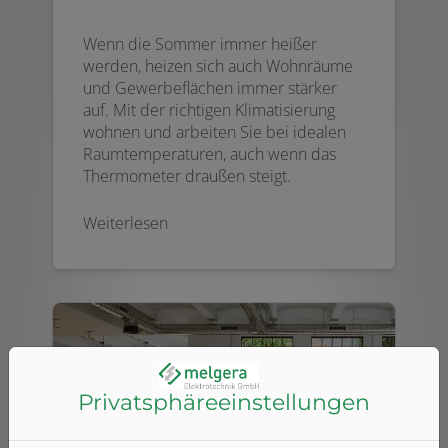
Wenn die Sommer immer heißer
werden, heizen sich auch Wohnräume
und Gewerbeflächen immer stärker
auf. Mit der richtigen Klimatisierung
wohnen und arbeiten Sie bei idealen
Raumtemperaturen, auch wenn das
Thermometer draußen steigt.
Weiterlesen
Privatsphäre­einstellungen