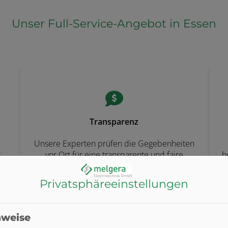
Unser Full-Service-Angebot in Essen
Transparenz
Unsere Experten prüfen die Gegebenheiten
r
vor Ort für eine transparente und faire
h
Kosteneinschätzung
Privatsphäre­einstellungen
nweise