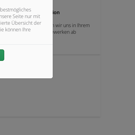
 bestmögliches
Koordination
sere Seite nur mit
ierte Übersicht der
Wo immer nötig, stimmen wir uns in Ihrem
ie können Ihre
Sinne mit Fremdgewerken ab
n