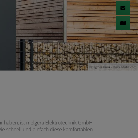
©dagmar breu - stock.adobe.com
hr haben, ist melgera Elektrotechnik GmbH
 wie schnell und einfach diese komfortablen