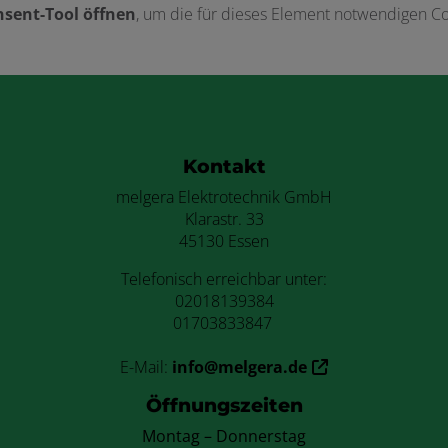
sent-Tool öffnen
, um die für dieses Element notwendigen Co
ten
Kontakt
melgera Elektrotechnik GmbH
Klarastr. 33
45130 Essen
Telefonisch erreichbar unter:
02018139384
01703833847
E-Mail:
info@melgera.de
Öffnungszeiten
Montag – Donnerstag