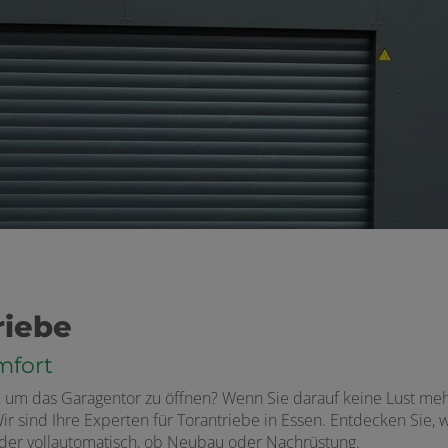
riebe
mfort
, um das Garagentor zu öffnen? Wenn Sie darauf keine Lust me
ir sind Ihre Experten für Torantriebe in Essen. Entdecken Sie,
oder vollautomatisch, ob Neubau oder Nachrüstung.